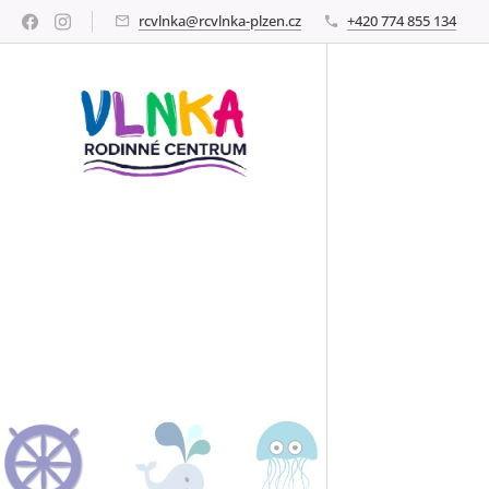
rcvlnka@rcvlnka-plzen.cz
+420 774 855 134